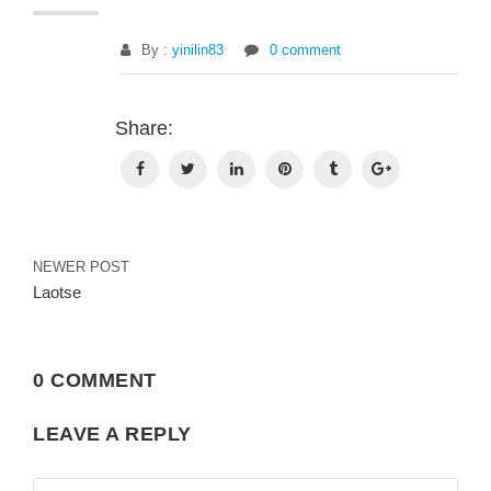
By :
yinilin83
0 comment
Be
Share:
NEWER POST
Laotse
0 COMMENT
LEAVE A REPLY